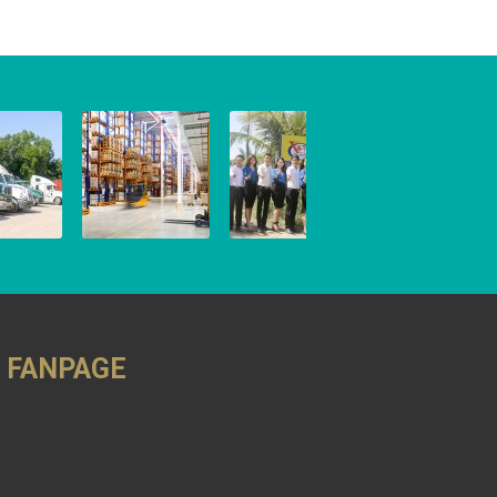
 NỘI
DỊCH VỤ KHO
KINH DOANH
BÃI
THƯƠNG MẠI
 2016
8 March, 2016
8 March, 2016
FANPAGE