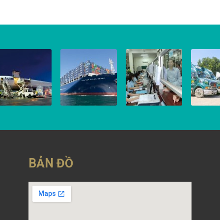
ẬN CHUYỂN
VẬN CHUYỂN
KHAI THUÊ HẢI
VẬN TẢI
ĐƯỜNG HÀNG
ĐƯỜNG BIỂN
QUAN
ĐỊA
KHÔNG
8 March, 2016
8 March, 2016
8 March,
 March, 2016
BẢN ĐỒ